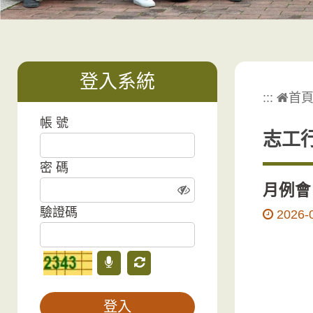
登入系統
:::
首
帳 號
志工
密 碼
月例會
驗證碼
2026-
驗證碼
語音驗證碼
更新驗證碼