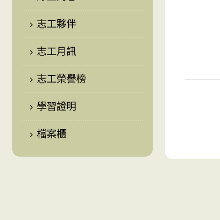
志工夥伴
志工月訊
志工榮譽榜
學習證明
檔案櫃